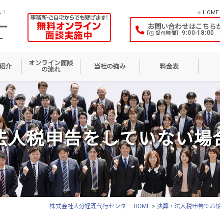
へ！
HOME
お問い合わせはこちら
9:00-18:00
［
受付時間］
オンライン面談
紹介
当社の強み
料金表
の流れ
法人税申告をしていない場
株式会社大分経理代行センター HOME
>
決算・法人税申告でお