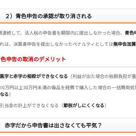
２）青色申告の承認が取り消される
期連続して、法人税の申告書を期限内に提出しなかった場合、
青色
れは、決算書申告を提出しなかったペナルティとしては
無申告加算
青色申告の取消のデメリット
黒字と赤字の相殺ができなくなる
（利益が出た場合の税額負担が
10万円以上30万円未満の備品を経費で購入した場合の一括費用
なる
）
引当金の計上ができなくなる（
節税がしにくくなる
）
赤字だから申告書は出さなくても平気？