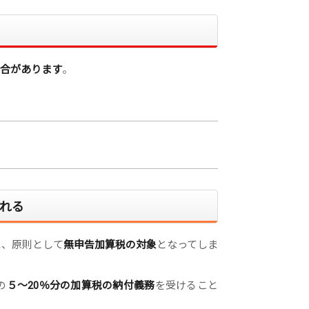
場合があります
。
れる
と
、原則として
無申告加算税の対象
となってしま
の
５～20％分の加算税の納付義務
を受けること